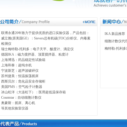
联博永通20年致力于提供优质的进口实验仪器，产品包括：
IKA 新品推荐
威立雅(原美国GE）：Sievers总有机碳(TOC)分析仪、内毒素
细胞计数仪代
检测仪
梅特勒-托利
瑞士梅特勒-托利多：电子天平、酸度计、滴定仪
德国IKA：磁力搅拌器、顶置搅拌器、粘度计
上海博迅：药品稳定性试验箱
上海和泰：超纯水机
宁波新芝：超声波破碎仪
苏州捷美：恒温振荡摇床
西斯贝尔：危化品安全存储柜
美国PMS：空气粒子计数器
冰山松洋（大连松下）：医用超低温保存箱
Countstar：自动细胞计数仪
奥豪斯：摇床、离心机
等其他实验室仪器