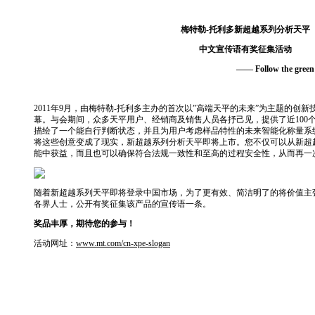
梅特勒
-
托利多新超越系列分析天平
中文宣传语有奖征集活动
——
Follow the green 
2011
年9月，由梅特勒-托利多主办的首次以”高端天平的未来”为主题的创
幕。与会期间，众多天平用户、经销商及销售人员各抒己见，提供了近100
描绘了一个能自行判断状态，并且为用户考虑样品特性的未来智能化称量系统
将这些创意变成了现实，新超越系列分析天平即将上市。您不仅可以从新超越系
能中获益，而且也可以确保符合法规一致性和至高的过程安全性，从而再一
随着新超越系列天平即将登录中国市场，为了更有效、简洁明了的将价值主
各界人士，公开有奖征集该产品的宣传语一条。
奖品丰厚，期待您的参与！
活动网址：
www.mt.com/cn-xpe-slogan