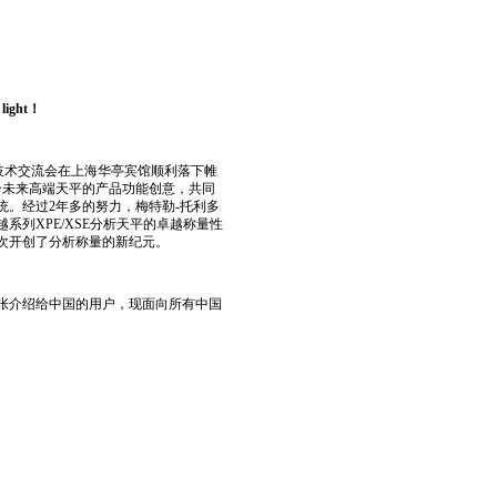
light
！
新技术交流会在上海华亭宾馆顺利落下帷
个未来高端天平的产品功能创意，共同
。经过2年多的努力，梅特勒-托利多
列XPE/XSE分析天平的卓越称量性
次开创了分析称量的新纪元。
张介绍给中国的用户，现面向所有中国