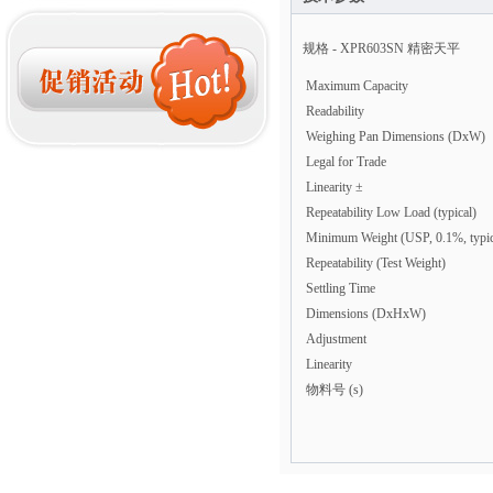
规格 - XPR603SN 精密天平
Maximum Capacity
Readability
Weighing Pan Dimensions (DxW)
Legal for Trade
Linearity ±
Repeatability Low Load (typical)
Minimum Weight (USP, 0.1%, typic
Repeatability (Test Weight)
Settling Time
Dimensions (DxHxW)
Adjustment
Linearity
物料号 (s)