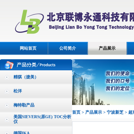
网站首页
公司简介
产品展示
精骐（捷美）
松洋
梅特勒产品
首页
>
产品展示
>
宁波新芝
>
超
美国SIEVERS(原GE) TOC分析
仪
德国IKA