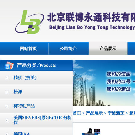
网站首页
公司简介
产品展示
精骐（捷美）
松洋
梅特勒产品
首页
>
产品展示
>
宁波新芝
>
超
美国SIEVERS(原GE) TOC分析
仪
德国IKA